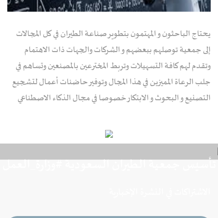
يحتاج الباحثون و المهتمون بتطوير صناعة الطيران في كل المجالات
إلى جمعية توصلهم ببعضهم و الشركات والجهات ذات الاهتمام
وتقدم لهم كافة التسهيلات وتربط المخترعين بالمصنعين وتساهم في
جلب الرعاة المميزين في هذا المجال وتوفير حاضنات أعمال لتشجيع
التصنيع و البحوث و الابتكار خصوصا في مجال الذكاء الاصطناعي
تأسيس جمعية الطيران السعودية #وزارة_العمل
الاشتراكات في النشرة الإخبارية